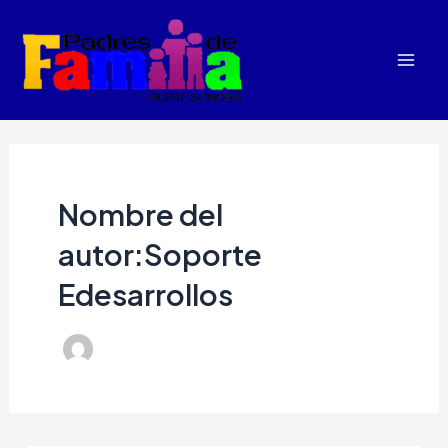
Ir
al
contenido
Mai
Men
Nombre del
autor:Soporte
Edesarrollos